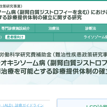
専門診療施設紹介
治療法
診断法
A）
ライソゾーム
患者様向け
（ALD）診療ガイドライン