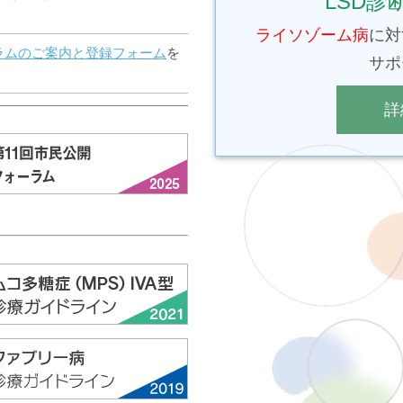
LSD
ライソゾーム病
に対
ラムのご案内と登録フォーム
を
サポ
詳
D）、ペルオキシソーム病
トロフィーを含む）を対象とした
グ（eNBS）に係る提言」
を掲
感染拡大に伴う緊急事態下のラ
療法についての提言」
を掲載し
ーアルしました。